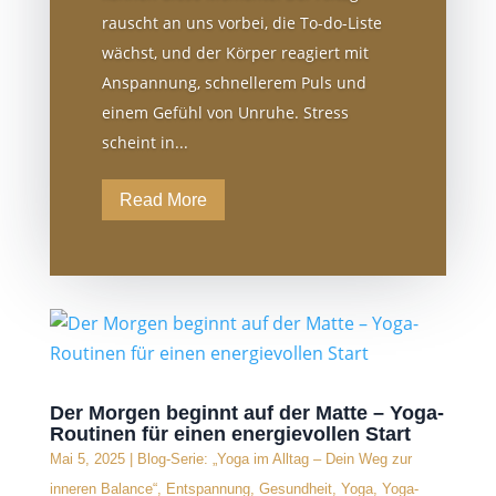
rauscht an uns vorbei, die To-do-Liste
wächst, und der Körper reagiert mit
Anspannung, schnellerem Puls und
einem Gefühl von Unruhe. Stress
scheint in...
Read More
Der Morgen beginnt auf der Matte – Yoga-
Routinen für einen energievollen Start
Mai 5, 2025
|
Blog-Serie: „Yoga im Alltag – Dein Weg zur
inneren Balance“
,
Entspannung
,
Gesundheit
,
Yoga
,
Yoga-